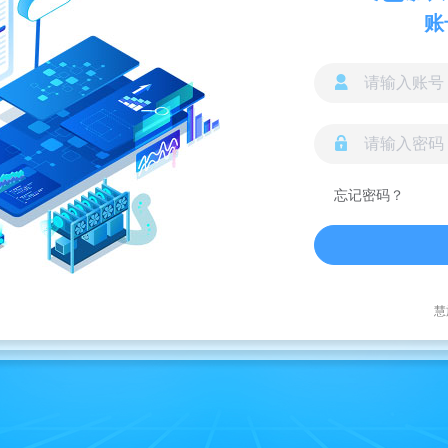
账
拖动滑块完成拼图
忘记密码？
慧